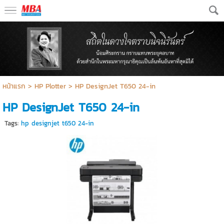
หน้าแรก
>
HP Plotter
>
HP DesignJet T650 24-in
HP DesignJet T650 24-in
Tags:
hp designjet t650 24-in