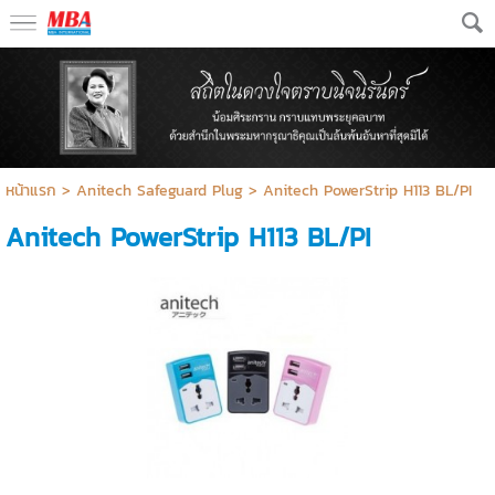
หน้าแรก
>
Anitech Safeguard Plug
>
Anitech PowerStrip H113 BL/PI
Anitech PowerStrip H113 BL/PI