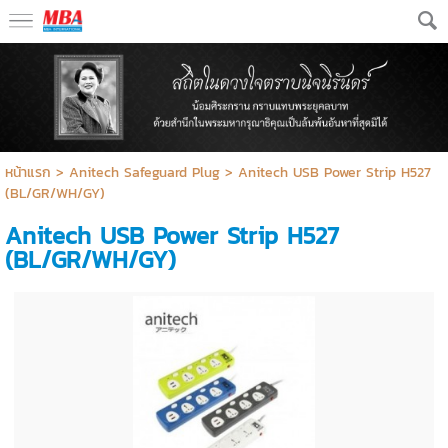
หน้าแรก
>
Anitech Safeguard Plug
>
Anitech USB Power Strip H527
(BL/GR/WH/GY)
Anitech USB Power Strip H527
(BL/GR/WH/GY)