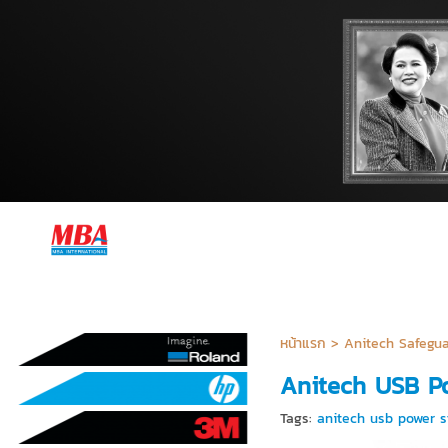
หน้าแรก
>
Anitech Safegua
Anitech USB Po
Tags:
anitech usb power s