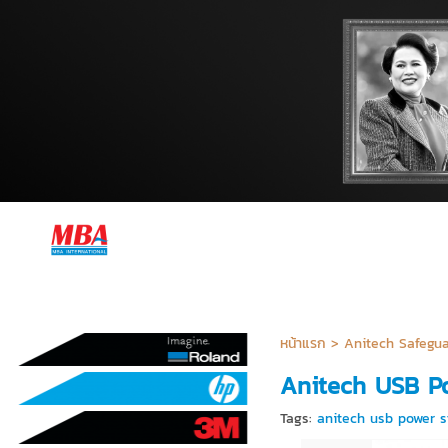
หน้าแรก
>
Anitech Safegua
Anitech USB P
Tags:
anitech usb power s