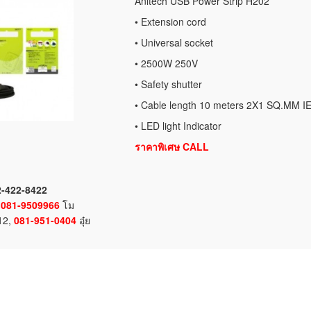
Anitech USB Power Strip H202
• Extension cord
• Universal socket
• 2500W 250V
• Safety shutter
• Cable length 10 meters 2X1 SQ.MM I
• LED light Indicator
ราคาพิเศษ CALL
02-422-8422
,
081-9509966
โม
412,
081-951-0404
อุ๋ย