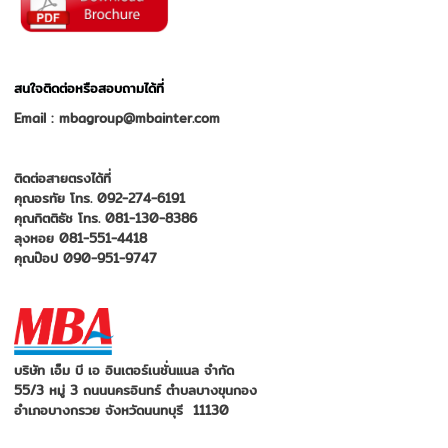
สนใจติดต่อหรือสอบถามได้ที่
Email : mbagroup@mbainter.com
ติดต่อสายตรงได้ที่
คุณอรทัย โทร. 092-274-6191
คุณกิตติธัช โทร. 081-130-8386
ลุงหอย 081-551-4418
คุณป๊อป 090-951-9747
บริษัท เอ็ม บี เอ อินเตอร์เนชั่นแนล จำกัด
55/3 หมู่ 3 ถนนนครอินทร์ ตำบลบางขุนกอง
อำเภอบางกรวย จังหวัดนนทบุรี 11130