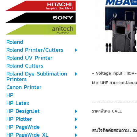
Roland
Roland Printer/Cutters
Roland UV Printer
Roland Cutters
Roland Dye-Sublimation
- Voltage Input : 110V
Printers
Mic UHF สามารถเปลีล่ยนค
Canon Printer
HP
--------------------
HP Latex
HP DesignJet
ราคาพิเศษ CALL
HP Plotter
HP PageWide
สนใจติดต่อสอบถาม : 
HP PageWide XL