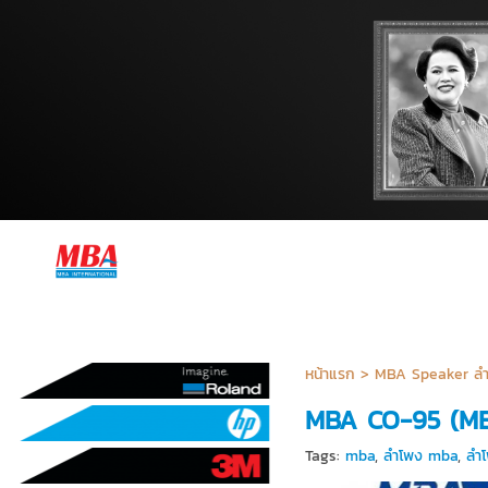
หน้าแรก
> MBA Speaker ล
MBA CO-95 (MB-
Tags:
mba
,
ลำโพง mba
,
ลำ